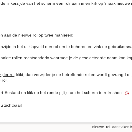
de linkerzijde van het scherm een rolnaam in en klik op ‘maak nieuwe r
en aan de nieuwe rol op twee manieren:
nzijde in het uitklapveld een rol om te beheren en vink de gebruikers
emaakte rollen rechtsonderin waarmee je de geselecteerde naam kan ko
ijder rol
’ klikt, dan verwijder je de betreffende rol en wordt gevraagd of j
rol.
t-Bestand en klik op het ronde pijltje om het scherm te refreshen
.
nu zichtbaar!
nieuwe_rol_aanmaken.tx