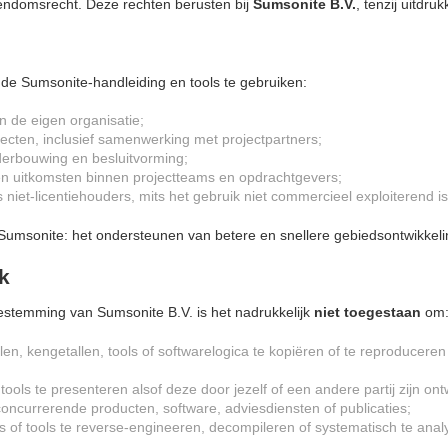
igendomsrecht. Deze rechten berusten bij
Sumsonite B.V.
, tenzij uitdru
de Sumsonite-handleiding en tools te gebruiken:
n de eigen organisatie;
jecten, inclusief samenwerking met projectpartners;
derbouwing en besluitvorming;
 en uitkomsten binnen projectteams en opdrachtgevers;
 niet-licentiehouders, mits het gebruik niet commercieel exploiterend is
an Sumsonite: het ondersteunen van betere en snellere gebiedsontwikkeli
k
oestemming van Sumsonite B.V. is het nadrukkelijk
niet toegestaan
om
en, kengetallen, tools of softwarelogica te kopiëren of te reproduceren
tools te presenteren alsof deze door jezelf of een andere partij zijn ont
oncurrerende producten, software, adviesdiensten of publicaties;
 of tools te reverse-engineeren, decompileren of systematisch te anal