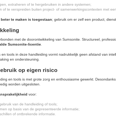
pen, extraheren of te hergebruiken in andere systemen;
n of te verspreiden buiten project- of samenwerkingscontexten met e
 beter te maken is toegestaan
; gebruik om er zelf een product, diens
ikkeling
rbonden met de doorontwikkeling van Sumsonite. Structureel, professio
alde Sumsonite-licentie
.
en tools in deze handleiding vormt nadrukkelijk geen afstand van inte
aking en ondersteuning.
ebruik op eigen risico
iding en tools is met grote zorg en enthousiasme gewerkt. Desondan
ledig worden uitgesloten.
nsprakelijkheid
voor:
 gebruik van de handleiding of tools;
men op basis van de gepresenteerde informatie;
schillen of ontbrekende informatie.