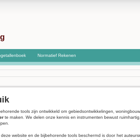
ng
getallenboek
Normatief Rekenen
uik
behorende tools zijn ontwikkeld om gebiedsontwikkelingen, woningbouw
er
te maken. We delen onze kennis en instrumenten bewust ruimhartig
lpen.
an deze website en de bijbehorende tools beschermd is door het auteur