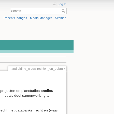
Log In
Recent Changes
Media Manager
Sitemap
handleiding_nieuw:rechten_en_gebruik
projecten en planstudies
sneller,
, met als doel samenwerking te
srecht, het databankenrecht en (waar