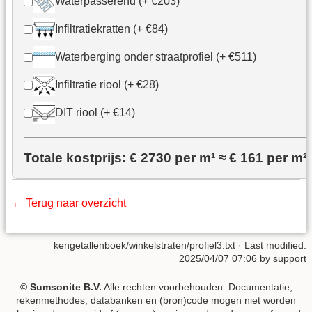
Waterpasserend (+ €203)
Infiltratiekratten (+ €84)
Waterberging onder straatprofiel (+ €511)
Infiltratie riool (+ €28)
DIT riool (+ €14)
Totale kostprijs: €
2730
per m¹ ≈
€ 161
per m²
← Terug naar overzicht
kengetallenboek/winkelstraten/profiel3.txt
· Last modified:
2025/04/07 07:06 by
support
© Sumsonite B.V.
Alle rechten voorbehouden. Documentatie,
rekenmethodes, databanken en (bron)code mogen niet worden