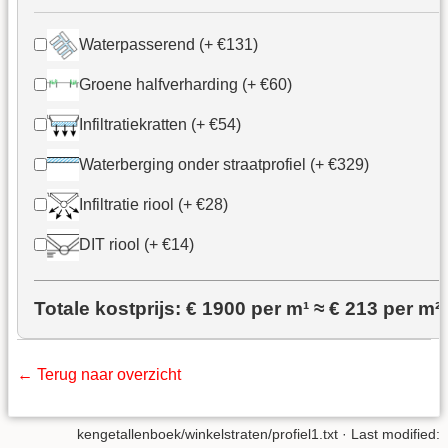
Waterpasserend (+ €131)
Groene halfverharding (+ €60)
Infiltratiekratten (+ €54)
Waterberging onder straatprofiel (+ €329)
Infiltratie riool (+ €28)
DIT riool (+ €14)
Totale kostprijs: €
1900
per m¹ ≈
€ 213
per m²
← Terug naar overzicht
kengetallenboek/winkelstraten/profiel1.txt
· Last modified: