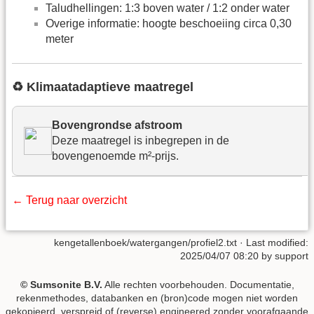
Taludhellingen: 1:3 boven water / 1:2 onder water
Overige informatie: hoogte beschoeiing circa 0,30
meter
♻️ Klimaatadaptieve maatregel
Bovengrondse afstroom
Deze maatregel is inbegrepen in de
bovengenoemde m²-prijs.
← Terug naar overzicht
kengetallenboek/watergangen/profiel2.txt
· Last modified:
2025/04/07 08:20 by
support
© Sumsonite B.V.
Alle rechten voorbehouden. Documentatie,
rekenmethodes, databanken en (bron)code mogen niet worden
gekopieerd, verspreid of (reverse) engineered zonder voorafgaande