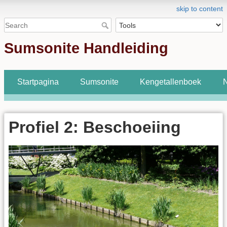
skip to content
Sumsonite Handleiding
Startpagina
Sumsonite
Kengetallenboek
N
Profiel 2: Beschoeiing