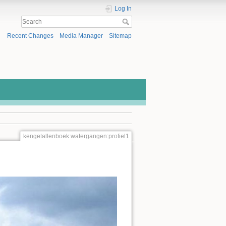
Log In
Recent Changes
Media Manager
Sitemap
kengetallenboek:watergangen:profiel1