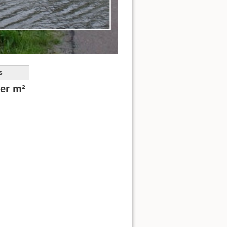
s
per m²