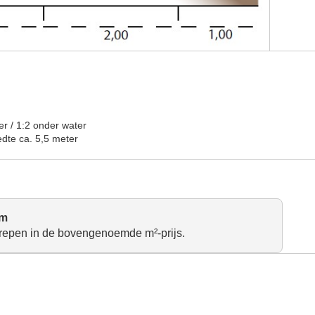
er / 1:2 onder water
edte ca. 5,5 meter
om
repen in de bovengenoemde m²-prijs.