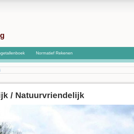
ng
getallenboek
Normatief Rekenen
k
ijk / Natuurvriendelijk