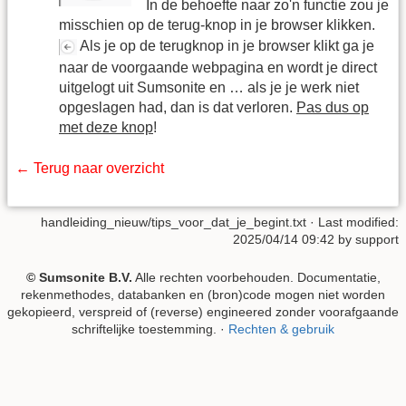
In de behoefte naar zo'n functie zou je
misschien op de terug-knop in je browser klikken.
Als je op de terugknop in je browser klikt ga je
naar de voorgaande webpagina en wordt je direct
uitgelogt uit Sumsonite en … als je je werk niet
opgeslagen had, dan is dat verloren.
Pas dus op
met deze knop
!
← Terug naar overzicht
handleiding_nieuw/tips_voor_dat_je_begint.txt
· Last modified:
2025/04/14 09:42 by
support
© Sumsonite B.V.
Alle rechten voorbehouden. Documentatie,
rekenmethodes, databanken en (bron)code mogen niet worden
gekopieerd, verspreid of (reverse) engineered zonder voorafgaande
schriftelijke toestemming. ·
Rechten & gebruik