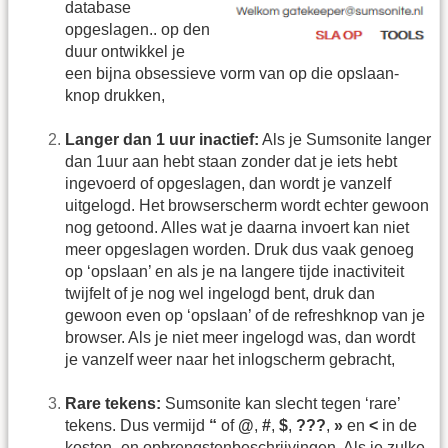
database
opgeslagen.. op den
duur ontwikkel je
een bijna obsessieve vorm van op die opslaan-
knop drukken,
Langer dan 1 uur inactief:
Als je Sumsonite langer
dan 1uur aan hebt staan zonder dat je iets hebt
ingevoerd of opgeslagen, dan wordt je vanzelf
uitgelogd. Het browserscherm wordt echter gewoon
nog getoond. Alles wat je daarna invoert kan niet
meer opgeslagen worden. Druk dus vaak genoeg
op ‘opslaan’ en als je na langere tijde inactiviteit
twijfelt of je nog wel ingelogd bent, druk dan
gewoon even op ‘opslaan’ of de refreshknop van je
browser. Als je niet meer ingelogd was, dan wordt
je vanzelf weer naar het inlogscherm gebracht,
Rare tekens:
Sumsonite kan slecht tegen ‘rare’
tekens. Dus vermijd
“
of
@
,
#
,
$
,
???
,
»
en
<
in de
kosten- en opbrengstenbeschrijvingen. Als je zulke