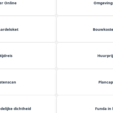
er Online
Omgeving
ardeloket
Bouwkost
ijdreis
Huurpri
stenscan
Plancap
delijke dichtheid
Funda in 