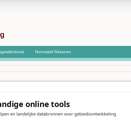
ng
getallenboek
Normatief Rekenen
andige online tools
ulpen en landelijke databronnen voor gebiedsontwikkeling