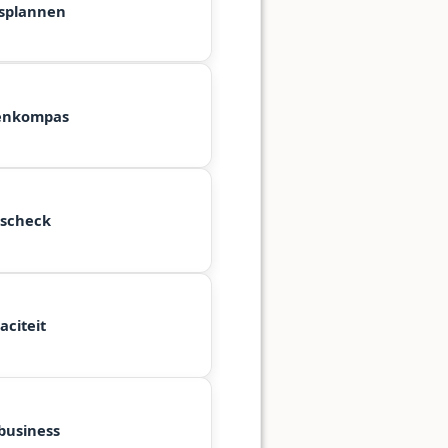
splannen
enkompas
jscheck
aciteit
business