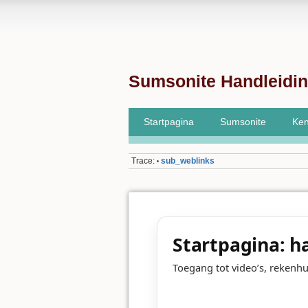
Sumsonite Handleidi
Startpagina
Sumsonite
Ken
Trace:
sub_weblinks
•
Startpagina: h
Toegang tot video’s, rekenh