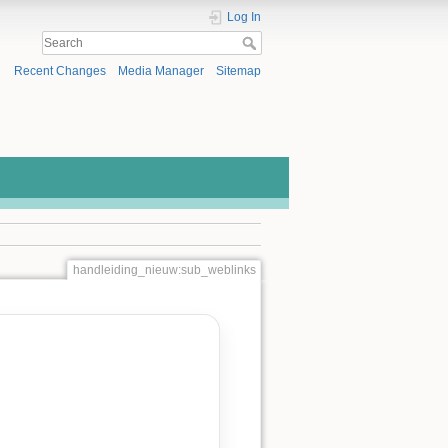
Log In
Recent Changes
Media Manager
Sitemap
handleiding_nieuw:sub_weblinks