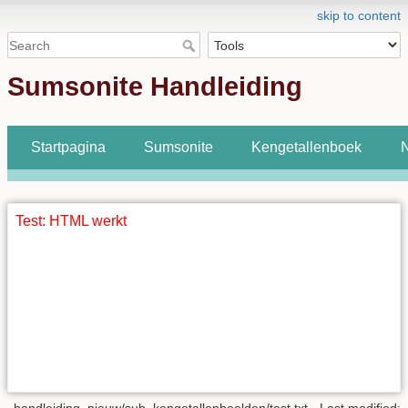
skip to content
Sumsonite Handleiding
Startpagina
Sumsonite
Kengetallenboek
N
Test: HTML werkt
handleiding_nieuw/sub_kengetallenbeelden/test.txt
· Last modified: