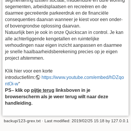
segmentering tussen sociaal, middendure en dure woning
segementen, arbeidsplaatsen en recreëren en de
daarmee gecreëerde parkeerdruk en de financiële
consequenties daarvan wanneer je kiest voor een onder-
of bovengrondse oplossing daarvan.
Natuurlijk ben je ook in onze Quickscan in control. Je kan
alle achterliggende kengetallen en ruimtelijke
verhoudingen naar eigen inzicht aanpassen en daarmee
je snelle haalbaarheidsberekening precies op je eigen
project afstemmen.
Klik hier voor een korte
introductiefilm:
https://www.youtube.com/embed/hDZqo
ntOi-w
“
PS– klik op
pijtje terug
linksboven in je
browserscherm als je weer terug wilt naar deze
handleiding.
backup/123-grex.txt
· Last modified: 2019/02/25 15:18 by
127.0.0.1